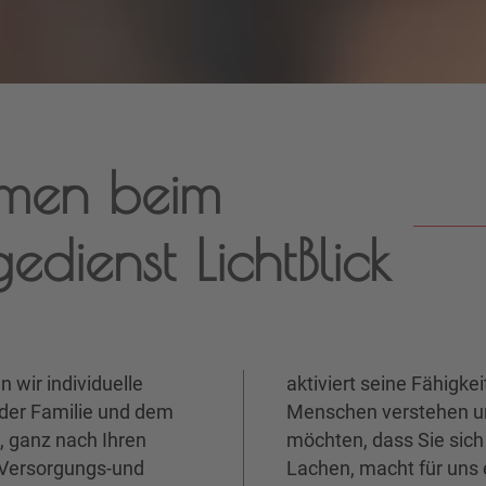
mmen beim
dienst LichtBlick
n wir individuelle
uns anvertrauten
der Familie und dem
uation annehmen. Wir
s, ganz nach Ihren
kt, Geduld und ein
-Versorgungs-und
Lachen, macht für uns e