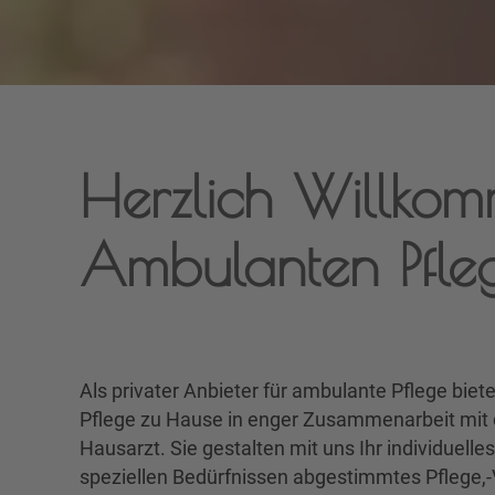
Herzlich Willko
Ambulanten Pflege
Als privater Anbieter für ambulante Pflege biete
aktiviert seine Fähigkeiten. Wir wollen den 
Pflege zu Hause in enger Zusammenarbeit mit 
Menschen verstehen und ihn in seiner Lebenssit
Hausarzt. Sie gestalten mit uns Ihr individuelle
möchten, dass Sie sich zu Hause wohl fühlen. Respe
speziellen Bedürfnissen abgestimmtes Pflege,