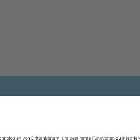
0451 480 573 73
0451 480 573 80
info@ambulante-pflege-lichtblick.de