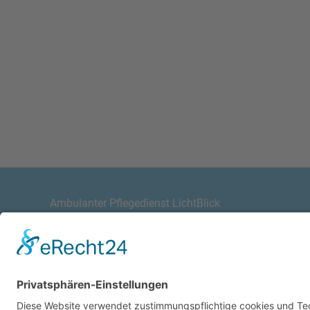
zu fragen
JETZT KONTAKT AUFNEHMEN
Ambulanter Pflegedienst LichtBlick
Ziegelstraße 112
23556 Lübeck
Schleswig-Holstein
Deutschland